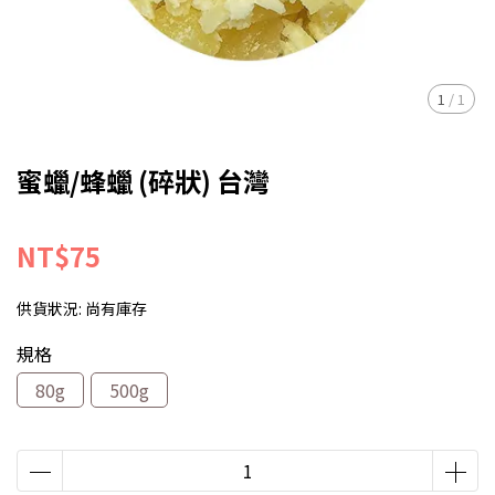
1
/
1
蜜蠟/蜂蠟 (碎狀) 台灣
NT$75
供貨狀況:
尚有庫存
規格
80g
500g