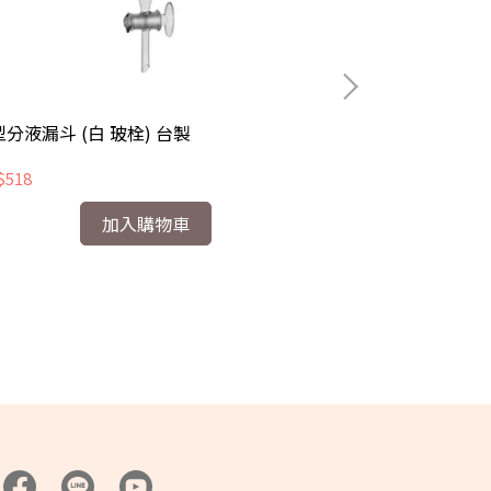
分液漏斗 (白 玻栓) 台製
玻璃試管(翻口)
$518
NT$9
加入購物車