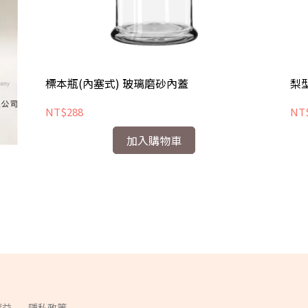
標本瓶(內塞式) 玻璃磨砂內蓋
梨型
NT$288
NT
加入購物車
權益
隱私政策