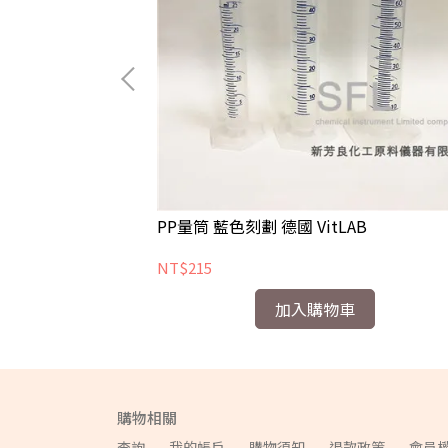
PP量筒 藍色刻劃 德國 VitLAB
NT$215
加入購物車
購物相關
查詢
我的帳戶
購物須知
退款政策
會員