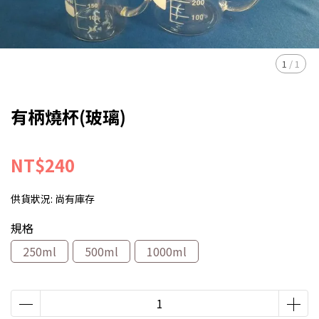
1
/
1
有柄燒杯(玻璃)
NT$240
供貨狀況:
尚有庫存
規格
250ml
500ml
1000ml