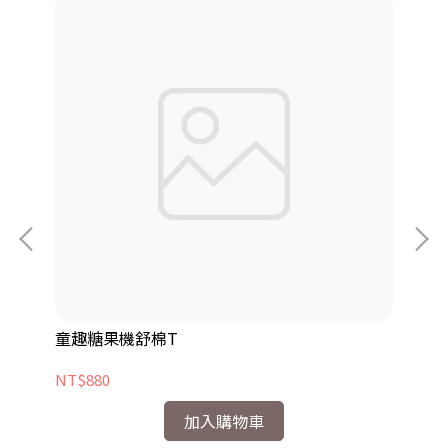
童趣糖果機舒棉T
檸
NT$880
NT
加入購物車