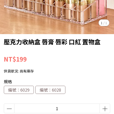
1
/
1
壓克力收納盒 唇膏 唇彩 口紅 置物盒
NT$199
供貨狀況:
尚有庫存
規格
編號：6029
編號：6028