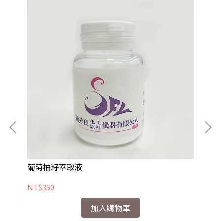
葡萄柚籽萃取液
E
NT$350
NT
加入購物車