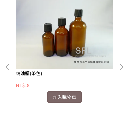
精油瓶(茶色)
壓
NT$18
NT
加入購物車