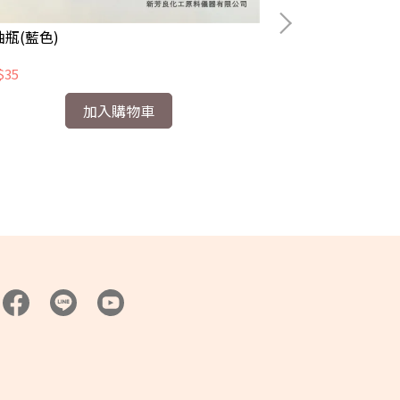
油瓶(藍色)
滴瓶(玻璃) 茶色
$35
NT$24
加入購物車