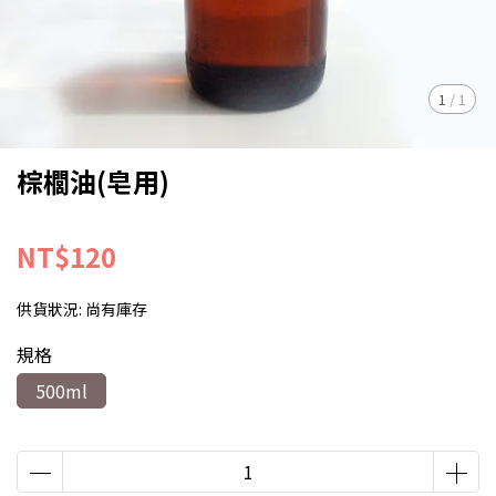
1
/
1
棕櫚油(皂用)
NT$120
供貨狀況:
尚有庫存
規格
500ml