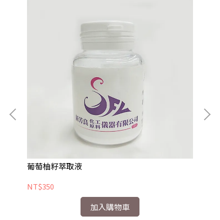
葡萄柚籽萃取液
1,
NT$350
NT
加入購物車