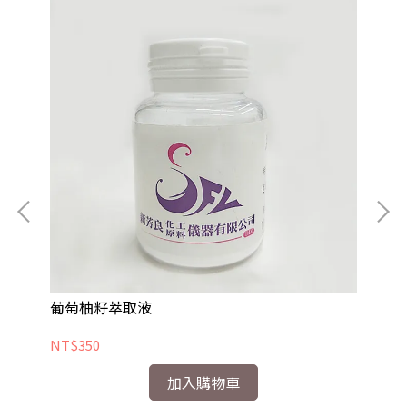
葡萄柚籽萃取液
1,
NT$350
NT
加入購物車